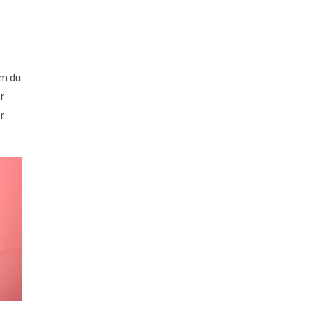
om du
r
r