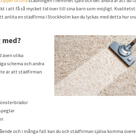
slipper utföra
städningen i hemmet själv och det andra är att du f
kt i att få så mycket tid över till sina barn som möjligt. Kvalitetst
t anlita en städfirma i Stockholm kan du lyckas med detta hur s
g med?
d även olika
rdiga schema och andra
te är att städfirman
 fönsterbrädor
speglar
r.
ående och i många fall kan du och städfirman själva komma över