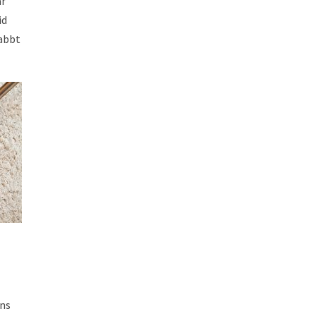
år
id
nabbt
ens