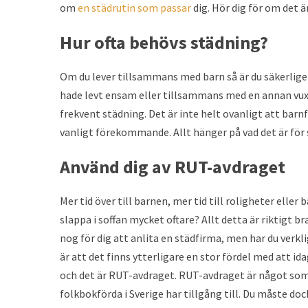
om
en städrutin som passar
dig. Hör dig för om det ä
Hur ofta behövs städning?
Om du lever tillsammans med barn så är du säkerlig
hade levt ensam eller tillsammans med en annan vuxen
frekvent städning. Det är inte helt ovanligt att barn
vanligt förekommande. Allt hänger på vad det är för 
Använd dig av RUT-avdraget
Mer tid över till barnen, mer tid till roligheter eller
slappa i soffan mycket oftare? Allt detta är riktigt b
nog för dig att anlita en städfirma, men har du verkl
är att det finns ytterligare en stor fördel med att i
och det är RUT-avdraget. RUT-avdraget är något so
folkbokförda i Sverige har tillgång till. Du måste dock