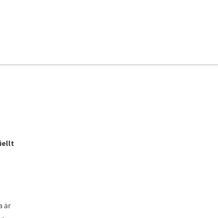
iellt
a är