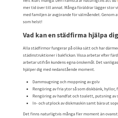
helt klart många. Den främsta är naturligtvis att du
mer tid över till annat. Många föräldrar lägger stor vi
med familjen är avgörande för välmåendet. Genom at
som helst!
Vad kan en städfirma hjälpa di
Alla städfirmor fungerar på olika sätt och har därme
städinstruktioner i bakfickan. Vissa arbetar efter fä
arbetar utifrån kundens egna önskemål. Det vanligas
hjälper dig med nedanstående moment.
Dammsugning och moppning av golv
Rengöring av fria ytor så som diskbänk, hyllor,
Rengöring av handfat och toalett, putsning av 
In- och utplock av diskmaskin samt bära ut sopo
Det finns naturligtvis många fler moment än ovanst